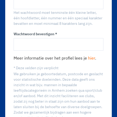
Het wachtwoord moet tenminste één kleine letter,
één hoofdletter, één nummer en één speciaal karakter
bevatten en moet minimaal 8 karakters lang zijn.
Wachtwoord bevestigen *
Meer informatie over het profiel lees je
hier
.
* Deze velden zijn verplicht
We gebruiken je geboortedatum, postcode en geslacht
voor statistische doeleinden. Deze data geeft ons
inzicht in wat bijv. mannen in bepaalde
leeftijdscategorieën in Arnhem zoeken qua sport/club
en/of aanbod. Met dit inzicht faciliteren we clubs,
zodat zij nog beter in staat zijn om hun aanbod aan te
laten sluiten bij de behoefte van diverse doelgroepen.
Zodat we gezamenlijk bijdragen aan een hogere