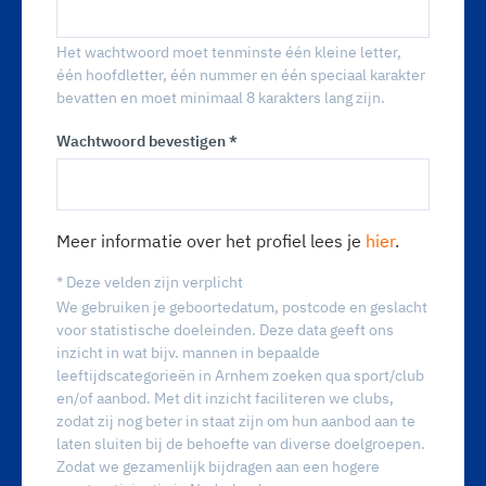
Het wachtwoord moet tenminste één kleine letter,
één hoofdletter, één nummer en één speciaal karakter
bevatten en moet minimaal 8 karakters lang zijn.
Wachtwoord bevestigen *
Meer informatie over het profiel lees je
hier
.
* Deze velden zijn verplicht
We gebruiken je geboortedatum, postcode en geslacht
voor statistische doeleinden. Deze data geeft ons
inzicht in wat bijv. mannen in bepaalde
leeftijdscategorieën in Arnhem zoeken qua sport/club
en/of aanbod. Met dit inzicht faciliteren we clubs,
zodat zij nog beter in staat zijn om hun aanbod aan te
laten sluiten bij de behoefte van diverse doelgroepen.
Zodat we gezamenlijk bijdragen aan een hogere