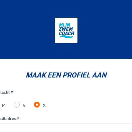
MAAK EEN PROFIEL AAN
lacht *
M
V
X
ailadres *