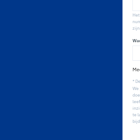
Het
num
zijn
Wac
Mee
* D
We 
doe
lee
inz
te 
bij