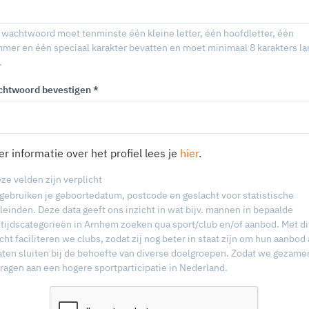
 wachtwoord moet tenminste één kleine letter, één hoofdletter, één
mer en één speciaal karakter bevatten en moet minimaal 8 karakters la
.
htwoord bevestigen *
r informatie over het profiel lees je
hier
.
eze velden zijn verplicht
gebruiken je geboortedatum, postcode en geslacht voor statistische
leinden. Deze data geeft ons inzicht in wat bijv. mannen in bepaalde
ftijdscategorieën in Arnhem zoeken qua sport/club en/of aanbod. Met di
icht faciliteren we clubs, zodat zij nog beter in staat zijn om hun aanbod
laten sluiten bij de behoefte van diverse doelgroepen. Zodat we gezamen
dragen aan een hogere sportparticipatie in Nederland.