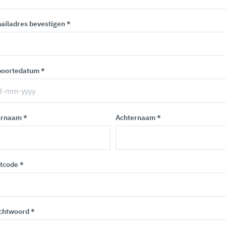
ailadres bevestigen *
oortedatum *
rnaam *
Achternaam *
tcode *
htwoord *