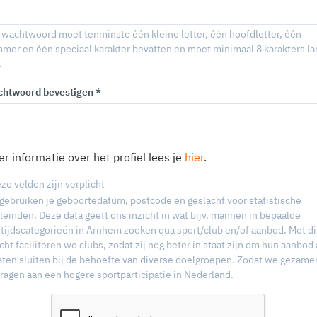
 wachtwoord moet tenminste één kleine letter, één hoofdletter, één
mer en één speciaal karakter bevatten en moet minimaal 8 karakters la
.
htwoord bevestigen *
r informatie over het profiel lees je
hier
.
eze velden zijn verplicht
gebruiken je geboortedatum, postcode en geslacht voor statistische
leinden. Deze data geeft ons inzicht in wat bijv. mannen in bepaalde
ftijdscategorieën in Arnhem zoeken qua sport/club en/of aanbod. Met di
icht faciliteren we clubs, zodat zij nog beter in staat zijn om hun aanbod
laten sluiten bij de behoefte van diverse doelgroepen. Zodat we gezamen
dragen aan een hogere sportparticipatie in Nederland.