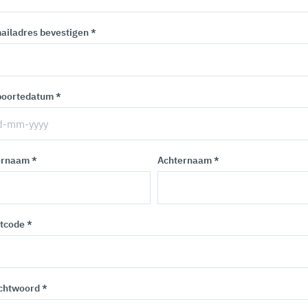
ailadres bevestigen *
oortedatum *
rnaam *
Achternaam *
tcode *
htwoord *