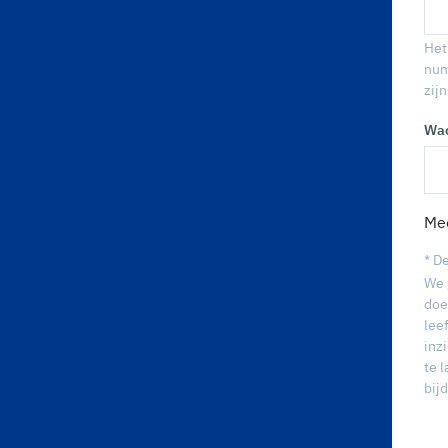
Het
num
zijn
Wac
Mee
* D
We 
doe
lee
inz
te 
bij