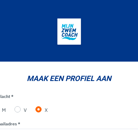
MAAK EEN PROFIEL AAN
lacht *
M
V
X
ailadres *