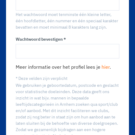
Het wachtwoord moet tenminste één kleine letter,
één hoofdletter, één nummer en één speciaal karakter
bevatten en moet minimaal 8 karakters lang zijn.
Wachtwoord bevestigen *
Meer informatie over het profiel lees je
hier
.
* Deze velden zijn verplicht
We gebruiken je geboortedatum, postcode en geslacht
voor statistische doeleinden. Deze data geeft ons
inzicht in wat bijv. mannen in bepaalde
leeftijdscategorieën in Arnhem zoeken qua sport/club
en/of aanbod. Met dit inzicht faciliteren we clubs,
zodat zij nog beter in staat zijn om hun aanbod aan te
laten sluiten bij de behoefte van diverse doelgroepen.
Zodat we gezamenlijk bijdragen aan een hogere